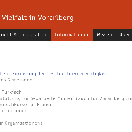
lucht & Integration
Informationen
Wissen
Über
d zur Förderung der Geschlechtergerechtigkeit
ergs Gemeinden
 Türkisch
stützung für Sexarbeiter*innen (auch für Vorarlberg zu
Deutschkurse für Frauen
igrantinnen
ür Organisationen)