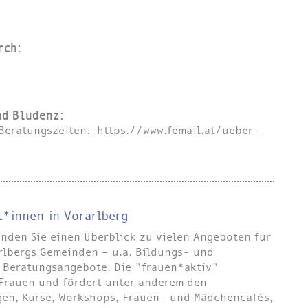
rch:
nd Bludenz:
 Beratungszeiten:
https://www.femail.at/ueber-
*innen in Vorarlberg
inden Sie einen Überblick zu vielen Angeboten für
rlbergs Gemeinden – u.a. Bildungs- und
d Beratungsangebote. Die "frauen*aktiv"
 Frauen und fördert unter anderem den
ngen, Kurse, Workshops, Frauen- und Mädchencafés,