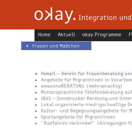
Home
Aktuell
okay.Programme
F
Frauen und Mädchen
femail – Verein für Frauenberatung un
Angebote für Migrantinnen in Vorarlb
amazoneBERATUNG (mehrsprachig)
Muttersprachliche Telefonberatung auf
iBUS – Innsbrucker Beratung und Unter
Lokal organisierte niedrigschwellige 
Kultur- und Begegnungsangebote für M
Sportangebote für Migrantinnen
"Radfahren verbindet" (Anregungen f