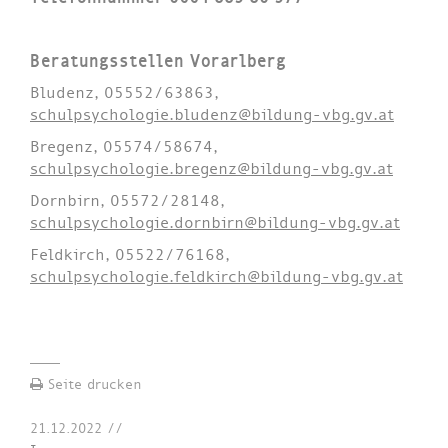
Beratungsstellen Vorarlberg
Bludenz, 05552/63863,
schulpsychologie.bludenz@bildung-vbg.gv.at
Bregenz, 05574/58674,
schulpsychologie.bregenz@bildung-vbg.gv.at
Dornbirn, 05572/28148,
schulpsychologie.dornbirn@bildung-vbg.gv.at
Feldkirch, 05522/76168,
schulpsychologie.feldkirch@bildung-vbg.gv.at
Seite drucken
21.12.2022
//